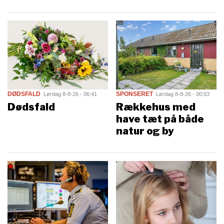
DØDSFALD
SPONSERET
Lørdag 8-8-26 - 06:41
Lørdag 8-8-26 - 00:03
Dødsfald
Rækkehus med
have tæt på både
natur og by