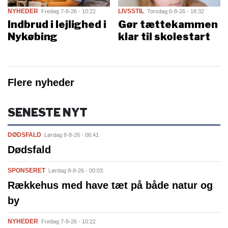
NYHEDER
LIVSSTIL
Fredag 7-8-26 - 10:22
Torsdag 6-8-26 - 18:32
Indbrud i lejlighed i
Gør tættekammen
Nykøbing
klar til skolestart
Flere nyheder
SENESTE NYT
DØDSFALD
Lørdag 8-8-26 - 06:41
Dødsfald
SPONSERET
Lørdag 8-8-26 - 00:03
Rækkehus med have tæt på både natur og
by
NYHEDER
Fredag 7-8-26 - 10:22