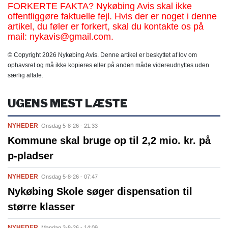
FORKERTE FAKTA? Nykøbing Avis skal ikke
offentliggøre faktuelle fejl. Hvis der er noget i denne
artikel, du føler er forkert, skal du kontakte os på
mail: nykavis@gmail.com.
© Copyright 2026 Nykøbing Avis. Denne artikel er beskyttet af lov om
ophavsret og må ikke kopieres eller på anden måde videreudnyttes uden
særlig aftale.
UGENS MEST LÆSTE
NYHEDER
Onsdag 5-8-26 - 21:33
Kommune skal bruge op til 2,2 mio. kr. på
p-pladser
NYHEDER
Onsdag 5-8-26 - 07:47
Nykøbing Skole søger dispensation til
større klasser
NYHEDER
Mandag 3-8-26 - 14:09