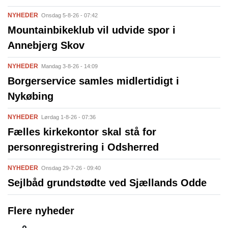
NYHEDER
Onsdag 5-8-26 - 07:42
Mountainbikeklub vil udvide spor i
Annebjerg Skov
NYHEDER
Mandag 3-8-26 - 14:09
Borgerservice samles midlertidigt i
Nykøbing
NYHEDER
Lørdag 1-8-26 - 07:36
Fælles kirkekontor skal stå for
personregistrering i Odsherred
NYHEDER
Onsdag 29-7-26 - 09:40
Sejlbåd grundstødte ved Sjællands Odde
Flere nyheder