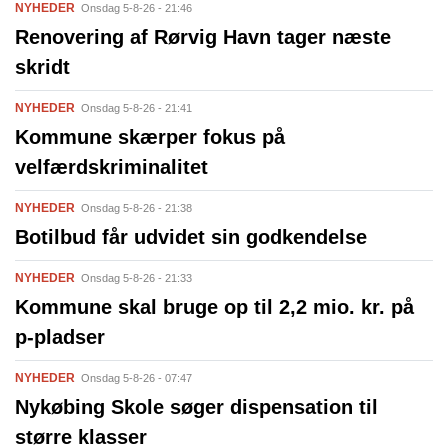
NYHEDER
Onsdag 5-8-26 - 21:46
Renovering af Rørvig Havn tager næste
skridt
NYHEDER
Onsdag 5-8-26 - 21:41
Kommune skærper fokus på
velfærdskriminalitet
NYHEDER
Onsdag 5-8-26 - 21:38
Botilbud får udvidet sin godkendelse
NYHEDER
Onsdag 5-8-26 - 21:33
Kommune skal bruge op til 2,2 mio. kr. på
p-pladser
NYHEDER
Onsdag 5-8-26 - 07:47
Nykøbing Skole søger dispensation til
større klasser