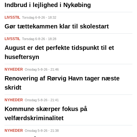
Indbrud i lejlighed i Nykøbing
LIVSSTIL
Torsdag 6-8-26 - 18:32
Gør tættekammen klar til skolestart
LIVSSTIL
Torsdag 6-8-26 - 18:28
August er det perfekte tidspunkt til et
huseftersyn
NYHEDER
Onsdag 5-8-26 - 21:46
Renovering af Rørvig Havn tager næste
skridt
NYHEDER
Onsdag 5-8-26 - 21:41
Kommune skærper fokus på
velfærdskriminalitet
NYHEDER
Onsdag 5-8-26 - 21:38